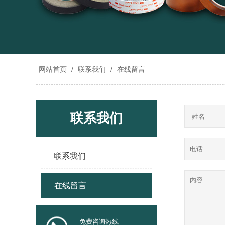
网站首页
/
联系我们
/
在线留言
联系我们
联系我们
在线留言
免费咨询热线