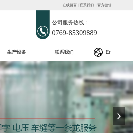
在线留言
|
联系我们
|
官方微信
公司服务热线：
0769-85309889
生产设备
联系我们
En