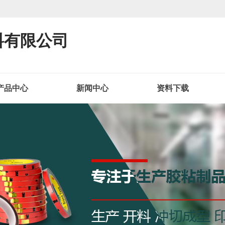
料有限公司
产品中心
新闻中心
资料下载