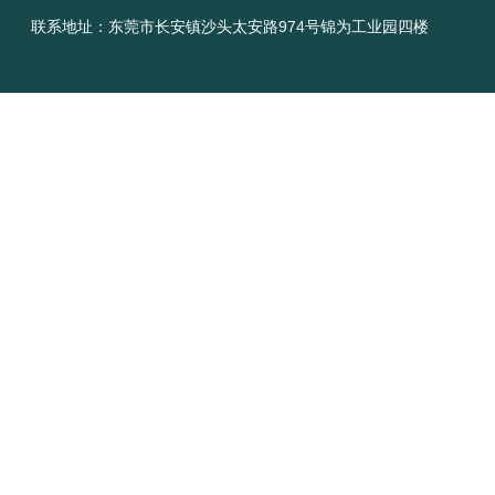
联系地址：东莞市长安镇沙头太安路974号锦为工业园四楼