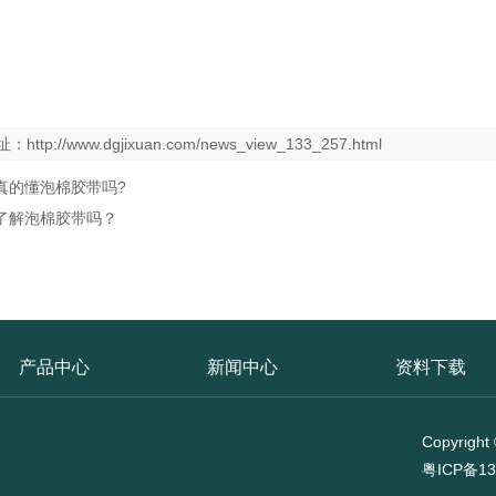
址：
http://www.dgjixuan.com/news_view_133_257.html
真的懂泡棉胶带吗?
了解泡棉胶带吗？
产品中心
新闻中心
资料下载
Copyri
粤ICP备13