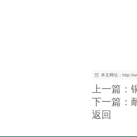
本文网址：
http:/
上一篇：
下一篇：
返回