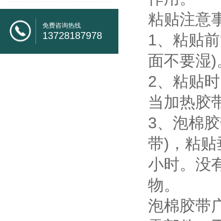
粘贴注意
免费咨询热线
13728187978
1、粘贴
面不要湿
2、粘贴
当加热胶
3、
泡棉胶
带)，粘
小时。没
物。
泡棉胶带