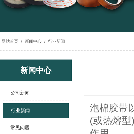
网站首页
/
新闻中心
/
行业新闻
新闻中心
公司新闻
泡棉胶带
行业新闻
(或热熔
常见问题
作用。