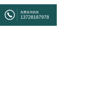
免费咨询热线
13728187978