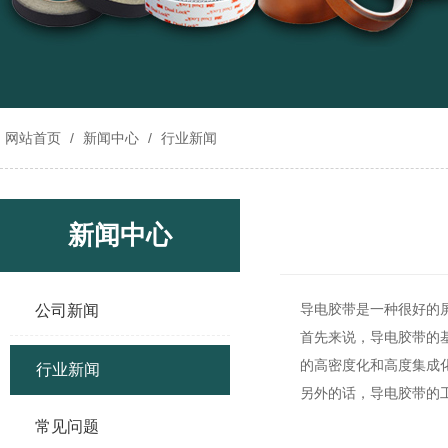
网站首页
/
新闻中心
/
行业新闻
新闻中心
导电胶带
是一种很好的
公司新闻
首先来说，
导电胶带
的
的高密度化和高度集成
行业新闻
另外的话，
导电胶带
的
常见问题