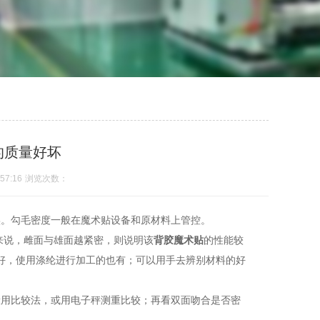
的质量好坏
57:16
浏览次数：
实。勾毛密度一般在魔术贴设备和原材料上管控。
来说，雌面与雄面越紧密，则说明该
背胶魔术贴
的性能较
好，使用涤纶进行加工的也有；可以用手去辨别材料的好
般用比较法，或用电子秤测重比较；再看双面吻合是否密